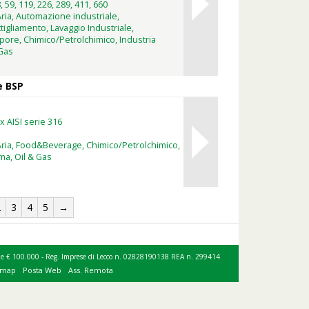
, 59, 119, 226, 289, 411, 660
ria, Automazione industriale,
gliamento, Lavaggio Industriale,
ore, Chimico/Petrolchimico, Industria
 Gas
e BSP
x AISI serie 316
Aria, Food&Beverage, Chimico/Petrolchimico,
ma, Oil & Gas
2
3
4
5
→
ociale € 100.000 - Reg. Imprese di Lecco n. 02828190138 REA n. 299414
emap
Posta Web
Ass. Remota