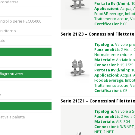
o condensa
Portata Kv (l/min):
10
Applicazioni:
Acqua, A
Food&Beverage, Imbotti
Trattamento acque, V
ontrollo serie PECU5000
Certificazioni:
CE
n ritorno
Serie 21IZ3 – Connessioni Filettate
iato
Tipologia:
Valvole pn
Funzionalità:
2 Vie a
Normalmente chiuse
Materiale:
Acciaio Ino
Connessioni:
1″, 1/2″
Portata Kv (l/min):
10
lagranti Atex
Applicazioni:
Acqua, A
Food&Beverage, Imbotti
Trattamento acque, V
Certificazioni:
CE
A
Serie 21EZ1 – Connessioni Filettat
Tipologia:
Valvole a S
Funzionalità:
2 Vie a
tiva a palette
Materiale:
AISI 304
Connessioni:
3/8 NPT,
NPT, 2 NPT