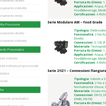
ionamento diretto
Portata Kv (l/min):
1,
Applicazioni:
Acqua, A
ionamento indiretto
Food&Beverage, Medic
Certificazioni:
A Rich
zionamento misto
Serie Modulare AM – Food Grade
 Alta Pressione
Tipologia:
Elettrovalv
ionamento diretto
Funzionalità:
2 Vie A
Diretto
ionamento indiretto
Connessioni:
G 1/8, Ø
Materiale:
Tecnopoli
mando Pneumatico
Portata Kv (l/min):
1,
Applicazioni:
Acqua, A
sede inclinata
Food&Beverage, Medic
Certificazioni:
A Rich
sede inclinata proporzionale
Serie 21IZ1 – Connessioni Flangiat
odulare
Tipologia:
Valvole a S
ssiali
Funzionalità:
2 Vie a
Normalmente chiuse, 
che
Materiale:
Acciaio Ino
Connessioni:
DN10, D
 comando pneumatico
DN80, DN100
Portata Kv (l/min):
59