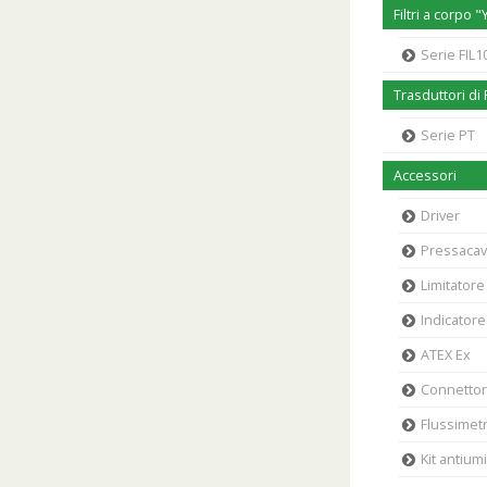
Filtri a corpo "
Serie FIL100
Trasduttori di
Serie PT
Accessori
Driver
Pressaca
Limitatore
Indicatore
ATEX Ex
Connettori
Flussimet
Kit antiumi