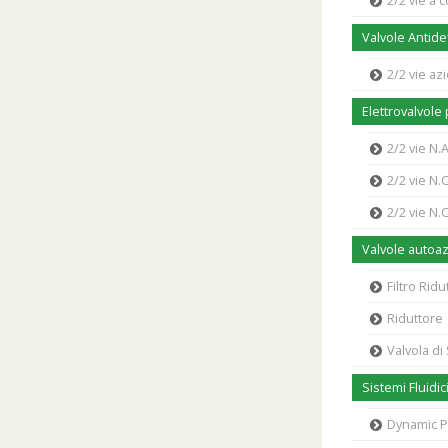
2/2 vie a
Valvole Antide
2/2 vie a
Elettrovalvole
2/2 vie N.
2/2 vie N.
2/2 vie N.
Valvole autoa
Filtro Ridu
Riduttore
Valvola di
Sistemi Fluidic
Dynamic 