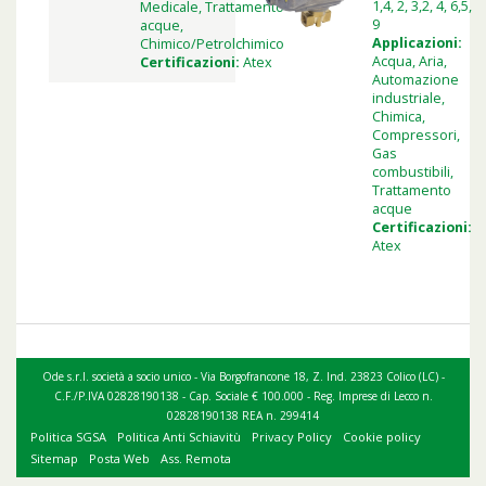
1,4, 2, 3,2, 4, 6,5,
Medicale, Trattamento
9
acque,
Applicazioni:
Chimico/Petrolchimico
Acqua, Aria,
Certificazioni:
Atex
Automazione
industriale,
Chimica,
Compressori,
Gas
combustibili,
Trattamento
acque
Certificazioni:
Atex
Ode s.r.l. società a socio unico - Via Borgofrancone 18, Z. Ind. 23823 Colico (LC) -
C.F./P.IVA 02828190138 - Cap. Sociale € 100.000 - Reg. Imprese di Lecco n.
02828190138 REA n. 299414
Politica SGSA
Politica Anti Schiavitù
Privacy Policy
Cookie policy
Sitemap
Posta Web
Ass. Remota