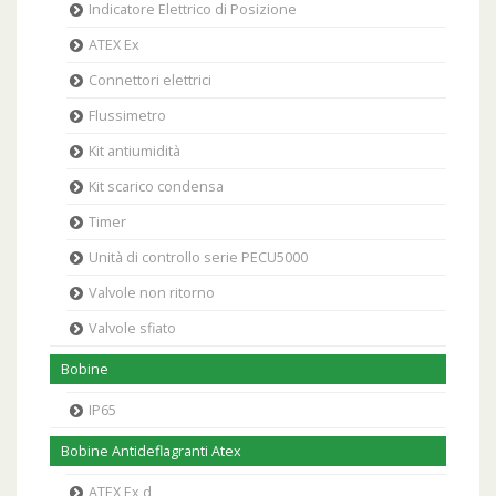
Indicatore Elettrico di Posizione
ATEX Ex
Connettori elettrici
Flussimetro
Kit antiumidità
Kit scarico condensa
Timer
Unità di controllo serie PECU5000
Valvole non ritorno
Valvole sfiato
Bobine
IP65
Bobine Antideflagranti Atex
ATEX Ex d