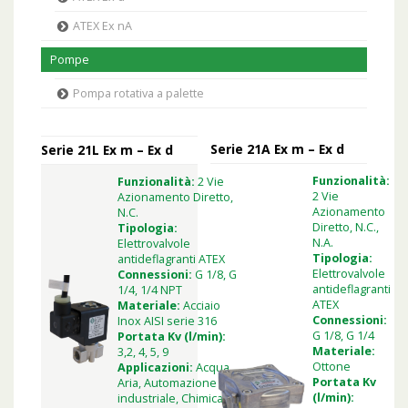
ATEX Ex nA
Pompe
Pompa rotativa a palette
Serie 21A Ex m – Ex d
Serie 21L Ex m – Ex d
Funzionalità:
Funzionalità:
2 Vie
2 Vie
Azionamento Diretto,
Azionamento
N.C.
Diretto, N.C.,
Tipologia:
N.A.
Elettrovalvole
Tipologia:
antideflagranti ATEX
Elettrovalvole
Connessioni:
G 1/8, G
antideflagranti
1/4, 1/4 NPT
ATEX
Materiale:
Acciaio
Connessioni:
Inox AISI serie 316
G 1/8, G 1/4
Portata Kv (l/min):
Materiale:
3,2, 4, 5, 9
Ottone
Applicazioni:
Acqua,
Portata Kv
Aria, Automazione
(l/min):
industriale, Chimica,