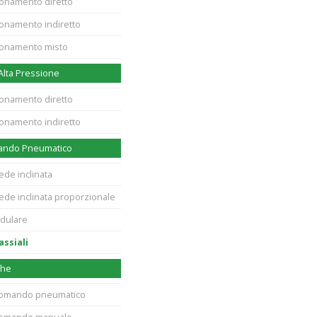
ionamento diretto
ionamento indiretto
zionamento misto
 Alta Pressione
ionamento diretto
ionamento indiretto
mando Pneumatico
sede inclinata
sede inclinata proporzionale
odulare
assiali
che
 comando pneumatico