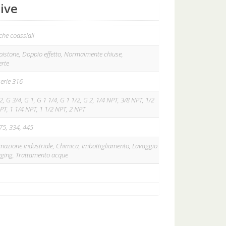
ive
he coassiali
istone, Doppio effetto, Normalmente chiuse,
rte
serie 316
2, G 3/4, G 1, G 1 1/4, G 1 1/2, G 2, 1/4 NPT, 3/8 NPT, 1/2
PT, 1 1/4 NPT, 1 1/2 NPT, 2 NPT
275, 334, 445
mazione industriale, Chimica, Imbottigliamento, Lavaggio
aging, Trattamento acque