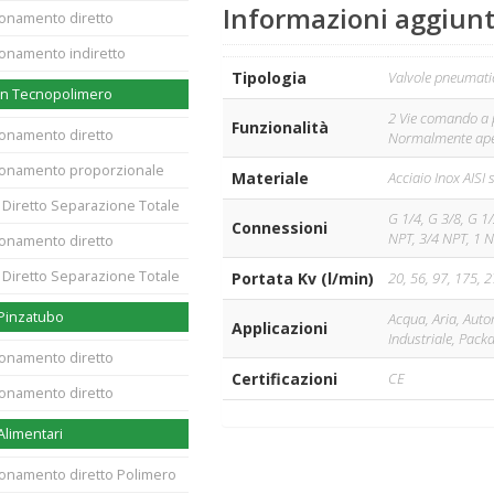
Informazioni aggiunt
ionamento diretto
ionamento indiretto
Tipologia
Valvole pneumatic
 in Tecnopolimero
2 Vie comando a p
Funzionalità
ionamento diretto
Normalmente ape
zionamento proporzionale
Materiale
Acciaio Inox AISI 
. Diretto Separazione Totale
G 1/4, G 3/8, G 1/
Connessioni
NPT, 3/4 NPT, 1 N
ionamento diretto
. Diretto Separazione Totale
Portata Kv (l/min)
20, 56, 97, 175, 
 Pinzatubo
Acqua, Aria, Auto
Applicazioni
Industriale, Pack
ionamento diretto
Certificazioni
CE
ionamento diretto
Alimentari
zionamento diretto Polimero