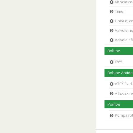
Kit scaric
Timer
Unità di c
Valvole no
Valvole sf
Bobine
IP65
Bobine Antidef
ATEX Ex d
ATEX Ex n
Pompe
Pompa rota