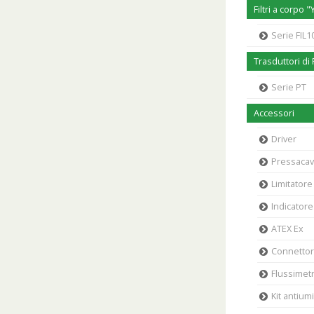
Filtri a corpo "
Serie FIL100
Trasduttori di
Serie PT
Accessori
Driver
Pressaca
Limitatore
Indicatore
ATEX Ex
Connettori
Flussimet
Kit antiumi