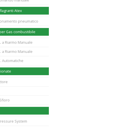
 comando manuale
flagranti Atex
zionamento pneumatico
 per Gas combustibile
A. a Riarmo Manuale
C. a Riarmo Manuale
C. Automatiche
zionate
ttore
 Sfioro
i
Pressure System