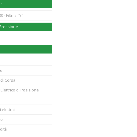
Y"
 - Filtri a "Y"
 Pressione
vo
 di Corsa
 Elettrico di Posizione
 elettrici
ro
dità