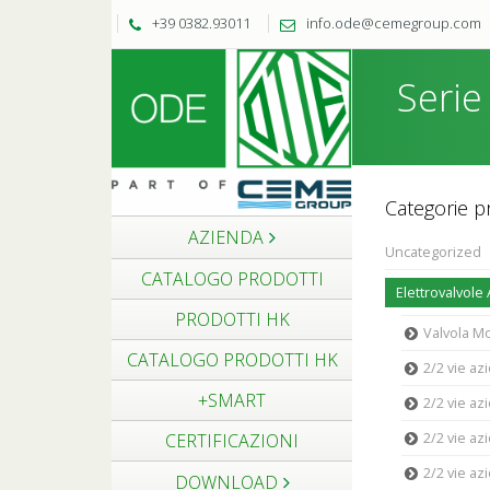
+39 0382.93011
info.ode@cemegroup.com
Serie
Categorie p
AZIENDA
Uncategorized
CATALOGO PRODOTTI
Elettrovalvole
PRODOTTI HK
Valvola M
CATALOGO PRODOTTI HK
2/2 vie az
+SMART
2/2 vie az
2/2 vie a
CERTIFICAZIONI
2/2 vie a
DOWNLOAD