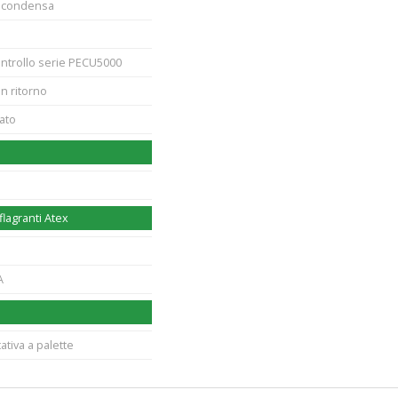
o condensa
ontrollo serie PECU5000
n ritorno
iato
lagranti Atex
A
tiva a palette