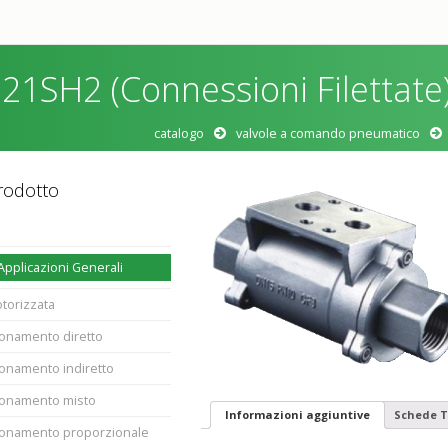
 21SH2 (Connessioni Filettate
catalogo
valvole a comando pneumatico
rodotto
 Applicazioni Generali
otorizzata
ionamento diretto
ionamento indiretto
zionamento misto
Informazioni aggiuntive
Schede T
zionamento proporzionale