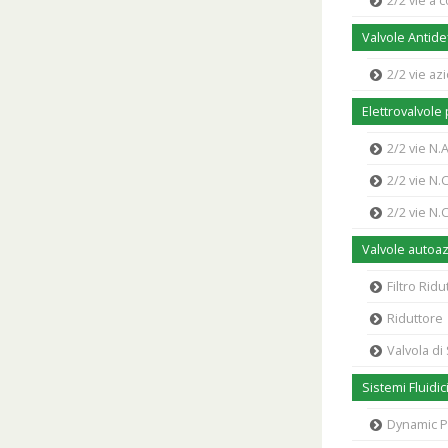
2/2 vie a
Valvole Antide
2/2 vie a
Elettrovalvole
2/2 vie N.
2/2 vie N.
2/2 vie N.
Valvole autoa
Filtro Ridu
Riduttore
Valvola di
Sistemi Fluidic
Dynamic 