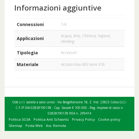
Informazioni aggiuntive
Connessioni
1/4
Acqua, Aria, Chimica, Vapore,
Applicazioni
Vending
Tipologia
Accessori
Materiale
Acciaio Inox AISI serie 316
Ode s.r.l. società a socio unico - Via Borgofrancone 18, Z. Ind. 23823 Colico (LC) -
C.F./P.IVA 02828190138 - Cap. Sociale € 100.000 - Reg. Imprese di Lecco n.
02828190138 REA n. 299414
Politica SGSA
Politica Anti Schiavitù
Privacy Policy
Cookie policy
Sitemap
Posta Web
Ass. Remota