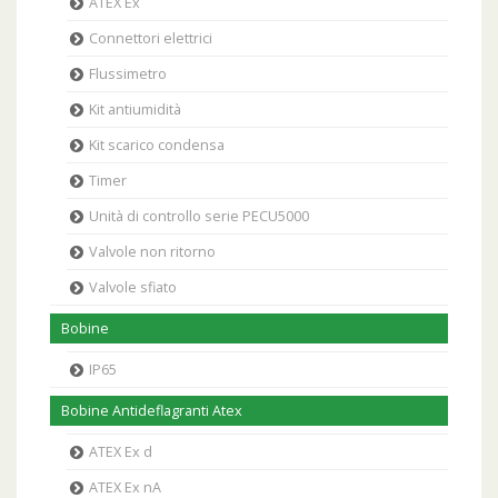
ATEX Ex
Connettori elettrici
Flussimetro
Kit antiumidità
Kit scarico condensa
Timer
Unità di controllo serie PECU5000
Valvole non ritorno
Valvole sfiato
Bobine
IP65
Bobine Antideflagranti Atex
ATEX Ex d
ATEX Ex nA