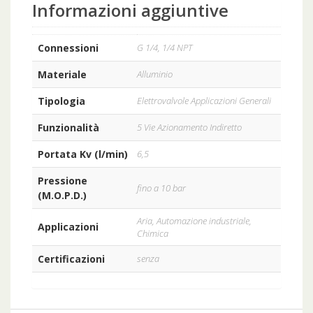
Informazioni aggiuntive
Connessioni
G 1/4, 1/4 NPT
Materiale
Alluminio
Tipologia
Elettrovalvole Applicazioni Generali
Funzionalità
5 Vie Azionamento Indiretto
Portata Kv (l/min)
6,5
Pressione
fino a 10 bar
(M.O.P.D.)
Aria, Automazione industriale,
Applicazioni
Chimica
Certificazioni
senza