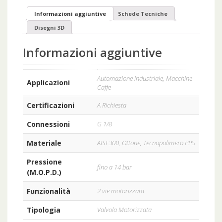
Informazioni aggiuntive
Schede Tecniche
Disegni 3D
Informazioni aggiuntive
Automazione industriale, Macchine
Applicazioni
Caffe
Certificazioni
A Richiesta
Connessioni
G 1/8
Materiale
AISI 300, Ottone, Tecnopolimero PPS
Pressione
fino a 14 bar
(M.O.P.D.)
Funzionalità
2 vie motorizzata
Tipologia
Valvola Motorizzata