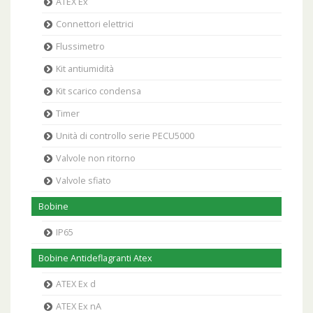
ATEX Ex
Connettori elettrici
Flussimetro
Kit antiumidità
Kit scarico condensa
Timer
Unità di controllo serie PECU5000
Valvole non ritorno
Valvole sfiato
Bobine
IP65
Bobine Antideflagranti Atex
ATEX Ex d
ATEX Ex nA