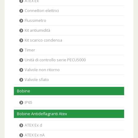
ATEX Ex
Connettori elettrici
Flussimetro
Kit antiumidità
Kit scarico condensa
Timer
Unità di controllo serie PECU5000
Valvole non ritorno
Valvole sfiato
Bobine
IP65
Bobine Antideflagranti Atex
ATEX Ex d
ATEX Ex nA