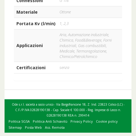
Connessioni
G 1/8
Materiale
Ottone
Portata Kv (l/min)
1, 2,3
Aria, Automazione industriale,
Chimica, Food&Beverage, Forni
Applicazioni
industriali, Gas combustibili,
Medicale, Termoregolazione,
Chimico/Petrolchimico
Certificazioni
senza
Ode s.r.l. società a socio unico - Via Borgofrancone 18, Z. Ind. 23823 Colico (LC) -
C.F./P.IVA 02828190138 - Cap. Sociale € 100.000 - Reg. Imprese di Lecco n.
02828190138 REA n. 299414
Politica SGSA
Politica Anti Schiavitù
Privacy Policy
Cookie policy
Sitemap
Posta Web
Ass. Remota