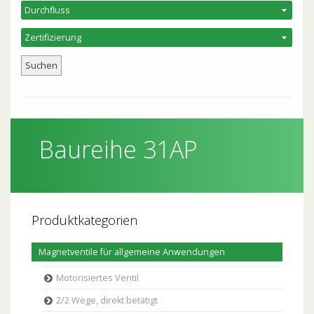
Baureihe 31AP
Produktkategorien
Magnetventile für allgemeine Anwendungen
Motorisiertes Ventil
2/2 Wege, direkt betätigt