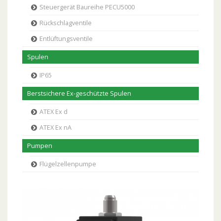
Steuergerät Baureihe PECU5000
Rückschlagventile
Entlüftungsventile
Spulen
IP65
Berstsichere Ex-geschützte Spulen
ATEX Ex d
ATEX Ex nA
Pumpen
Flügelzellenpumpe