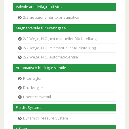
Valvole antideflagranti Atex
2/2 vie azionamento pneumatico
Magnetventile für Brenngase
2/2 Wege, N.O., mit manueller Rückstellung
2/2 Wege, N.C., mit manueller Rückstellung
2/2 Wege, N.C., Automatikventile
Automatisch betätigte Ventile
Filterregler
Druckregler
Überströmventil
Fluidik-Systeme
Dynamic Pressure System
Y-Filter