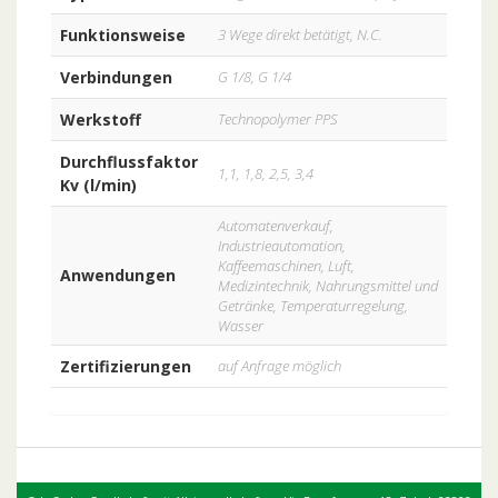
Funktionsweise
3 Wege direkt betätigt, N.C.
Verbindungen
G 1/8, G 1/4
Werkstoff
Technopolymer PPS
Durchflussfaktor
1,1, 1,8, 2,5, 3,4
Kv (l/min)
Automatenverkauf,
Industrieautomation,
Kaffeemaschinen, Luft,
Anwendungen
Medizintechnik, Nahrungsmittel und
Getränke, Temperaturregelung,
Wasser
Zertifizierungen
auf Anfrage möglich