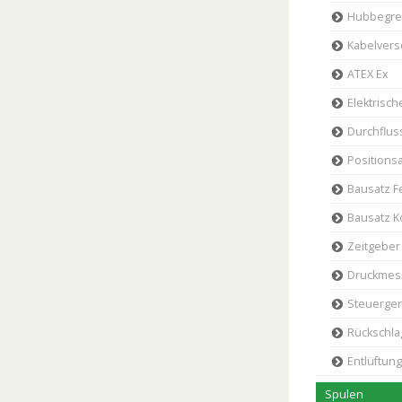
Hubbegre
Kabelver
ATEX Ex
Elektrisc
Durchflu
Positions
Bausatz F
Bausatz K
Zeitgeber
Druckmes
Steuerger
Rückschla
Entlüftung
Spulen