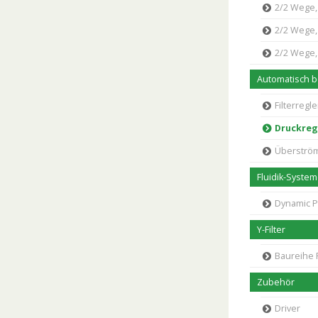
2/2 Wege, N
2/2 Wege, N
2/2 Wege, 
Automatisch be
Filterregle
Druckreg
Überström
Fluidik-Syste
Dynamic 
Y-Filter
Baureihe F
Zubehör
Driver