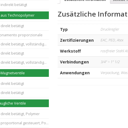
indirekt betätigt
Zusätzliche Informat
e aus Technopolymer
direkt betätigt
Typ
Druckregler
zionamento proporzionale
Zertifizierungen
EAC, PED, Atex
ekt betätigt, vollständige Trennung
Werkstoff
rostfreier Stahl A
direkt betätigt
Verbindungen
3/4" ÷ 1" 1/2
ekt betätigt, vollständige Trennung
Anwendungen
Verpackung, Wass
Magnetventile
direkt betätigt
direkt betätigt
ugliche Ventile
direkt betätigt, Polymer
roportional gesteuert, Polymer