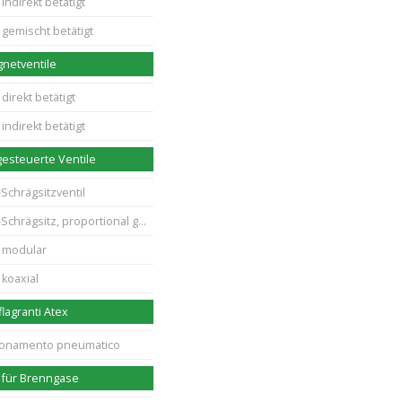
indirekt betätigt
 gemischt betätigt
netventile
direkt betätigt
indirekt betätigt
esteuerte Ventile
Schrägsitzventil
rägsitz, proportional gesteuert
 modular
 koaxial
flagranti Atex
zionamento pneumatico
 für Brenngase