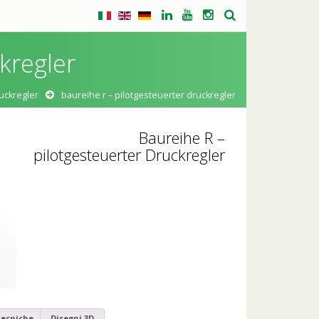
kregler
uckregler
baureihe r – pilotgesteuerter druckregler
Baureihe R –
pilotgesteuerter Druckregler
ecniche
Disegni 3D