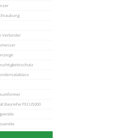
nzer
schraubung
he Verbinder
ssmesser
anzeige
euchtigkeitsschutz
ondensatablass
sumformer
ät Baureihe PECU5000
gventile
sventile