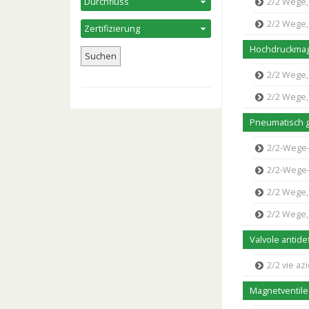
2/2 Wege, 
2/2 Wege,
Hochdruckmag
2/2 Wege, 
2/2 Wege, 
Pneumatisch g
2/2-Wege-
2/2-Wege-Sch
2/2 Wege,
2/2 Wege,
Valvole antide
2/2 vie a
Magnetventile