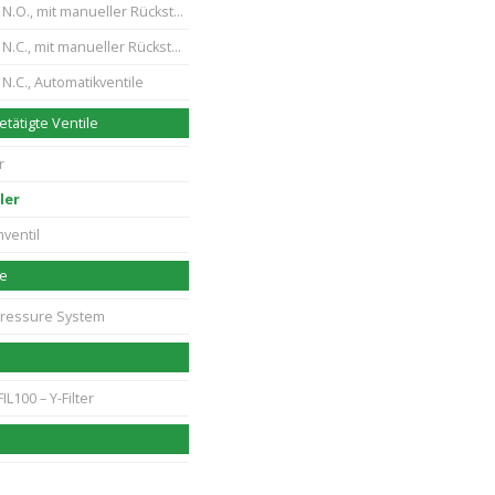
.O., mit manueller Rückstellung
.C., mit manueller Rückstellung
N.C., Automatikventile
tätigte Ventile
r
ler
ventil
me
Pressure System
IL100 – Y-Filter