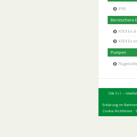
IP65
Berstsichere 
ATEX Ex d
ATEX Ex n
Pumpen
Flügelzel
Ode S.r.l. – Gesells
Erklärung im Rahme
Cookie-Richtlinien