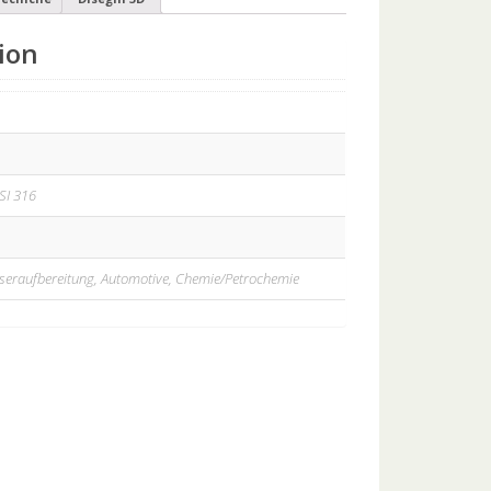
ion
ISI 316
eraufbereitung, Automotive, Chemie/Petrochemie