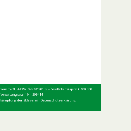
 Steuernummer/USt-IdNr. 02828190138 – Gesellschaftskapital € 100.000
d Verwaltungsdaten) Nr. 299414
ekämpfung der Sklaverei
Datenschutzerklärung