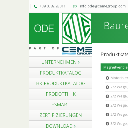
+39 0382.93011
info.ode@cemegroup.com
Baure
Produktkat
UNTERNEHMEN
PRODUKTKATALOG
Motorisier
HK-PRODUKTKATALOG
2/2 Wege, 
PRODOTTI HK
2/2 Wege, 
+SMART
2/2 Wege,
2/2 Wege,
ZERTIFIZIERUNGEN
3/2 Wege, 
DOWNLOAD