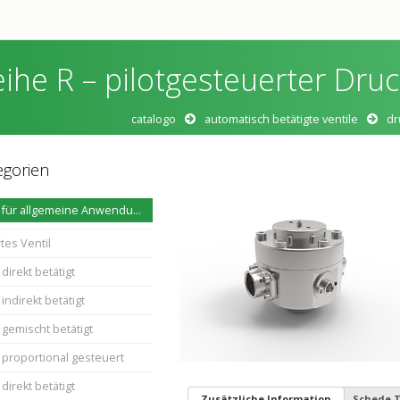
ihe R – pilotgesteuerter Druc
catalogo
automatisch betätigte ventile
dr
egorien
Magnetventile für allgemeine Anwendungen
tes Ventil
direkt betätigt
indirekt betätigt
 gemischt betätigt
 proportional gesteuert
direkt betätigt
Zusätzliche Information
Schede T