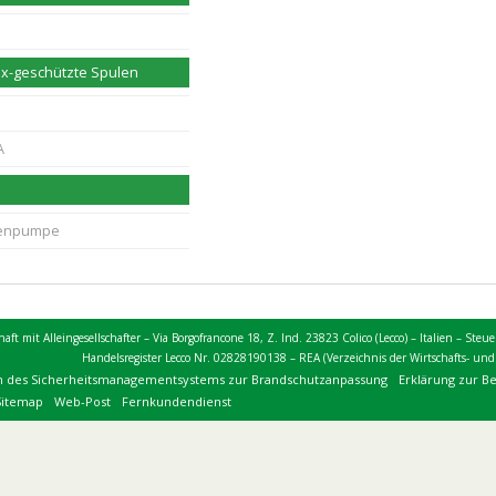
Ex-geschützte Spulen
A
lenpumpe
chaft mit Alleingesellschafter – Via Borgofrancone 18, Z. Ind. 23823 Colico (Lecco) – Italien –
Handelsregister Lecco Nr. 02828190138 – REA (Verzeichnis der Wirtschafts- un
n des Sicherheitsmanagementsystems zur Brandschutzanpassung
Erklärung zur B
Sitemap
Web-Post
Fernkundendienst