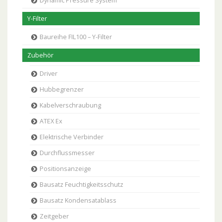
Dynamic Pressure System
Y-Filter
Baureihe FIL100 – Y-Filter
Zubehör
Driver
Hubbegrenzer
Kabelverschraubung
ATEX Ex
Elektrische Verbinder
Durchflussmesser
Positionsanzeige
Bausatz Feuchtigkeitsschutz
Bausatz Kondensatablass
Zeitgeber