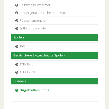
Druckmessumformer
Steuergerät Baureihe PECU5000
Rückschlagventile
Entlüftungsventile
Spulen
IP65
Berstsichere Ex-geschützte Spulen
ATEX Ex d
ATEX Ex nA
Pumpen
Flügelzellenpumpe