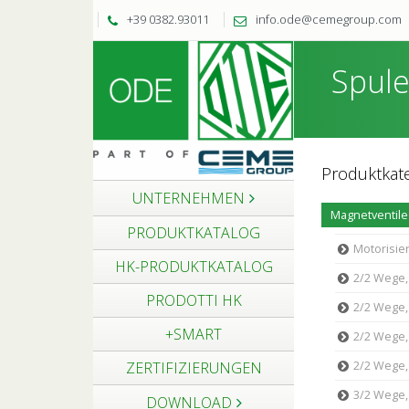
+39 0382.93011
info.ode@cemegroup.com
Spule
Produktkat
UNTERNEHMEN
PRODUKTKATALOG
Motorisier
HK-PRODUKTKATALOG
2/2 Wege, 
PRODOTTI HK
2/2 Wege, 
+SMART
2/2 Wege,
2/2 Wege,
ZERTIFIZIERUNGEN
3/2 Wege, 
DOWNLOAD