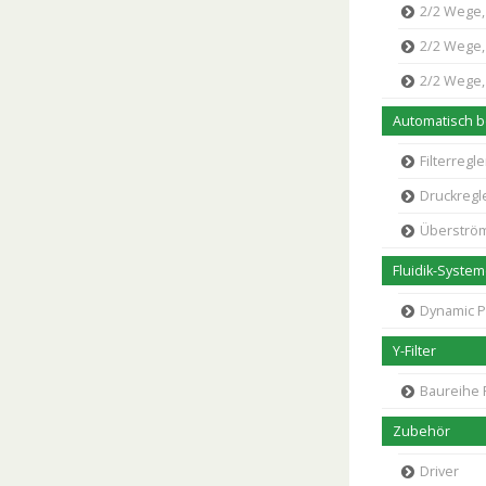
2/2 Wege, N
2/2 Wege, N
2/2 Wege, 
Automatisch be
Filterregle
Druckregl
Überström
Fluidik-Syste
Dynamic 
Y-Filter
Baureihe F
Zubehör
Driver