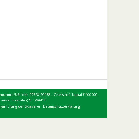
 Steuernummer/USt-IdNr. 02828190138 – Gesellschaftskapital € 100.000
d Verwaltungsdaten) Nr. 299414
ekämpfung der Sklaverei
Datenschutzerklärung