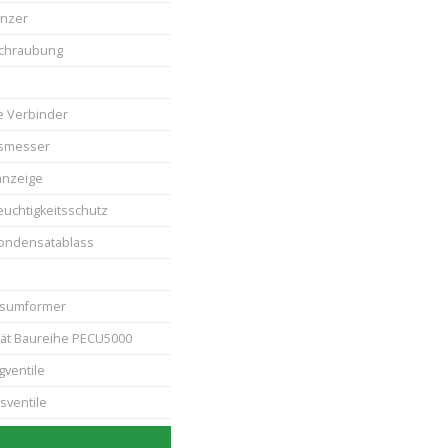
nzer
schraubung
he Verbinder
ssmesser
anzeige
euchtigkeitsschutz
ondensatablass
sumformer
ät Baureihe PECU5000
gventile
sventile