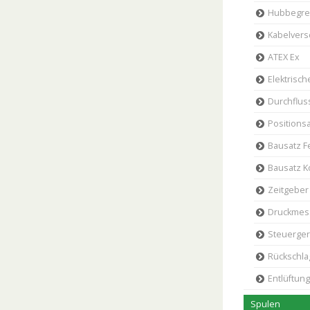
Hubbegre
Kabelver
ATEX Ex
Elektrisc
Durchflu
Positions
Bausatz F
Bausatz K
Zeitgeber
Druckmes
Steuerger
Rückschla
Entlüftung
Spulen