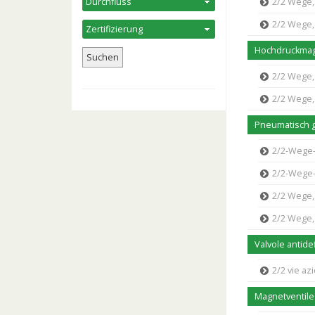
2/2 Wege, 
2/2 Wege,
Hochdruckmag
2/2 Wege, 
2/2 Wege, 
Pneumatisch g
2/2-Wege-
2/2-Wege-Sch
2/2 Wege,
2/2 Wege,
Valvole antide
2/2 vie a
Magnetventile