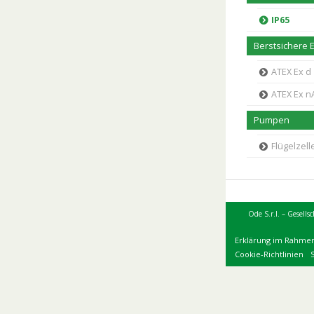
IP65
Berstsichere 
ATEX Ex d
ATEX Ex n
Pumpen
Flügelzel
Ode S.r.l. – Gesells
Erklärung im Rahme
Cookie-Richtlinien