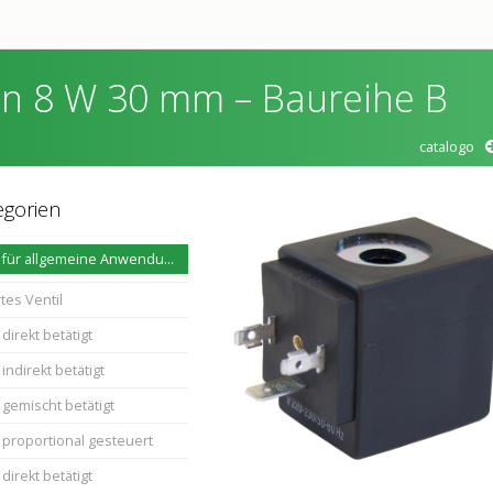
n 8 W 30 mm – Baureihe B
catalogo
egorien
Magnetventile für allgemeine Anwendungen
tes Ventil
direkt betätigt
indirekt betätigt
 gemischt betätigt
 proportional gesteuert
direkt betätigt