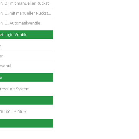
.O., mit manueller Rückstellung
.C., mit manueller Rückstellung
N.C., Automatikventile
tätigte Ventile
r
er
ventil
me
Pressure System
IL100 – Y-Filter