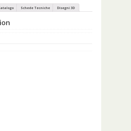
atalogo
Schede Tecniche
Disegni 3D
ion