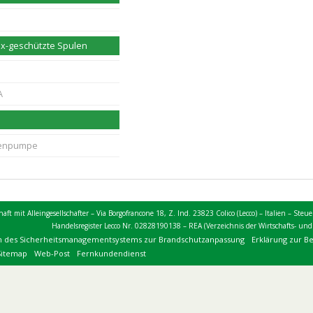
Ex-geschützte Spulen
A
lenpumpe
chaft mit Alleingesellschafter – Via Borgofrancone 18, Z. Ind. 23823 Colico (Lecco) – Italien –
Handelsregister Lecco Nr. 02828190138 – REA (Verzeichnis der Wirtschafts- un
n des Sicherheitsmanagementsystems zur Brandschutzanpassung
Erklärung zur B
Sitemap
Web-Post
Fernkundendienst