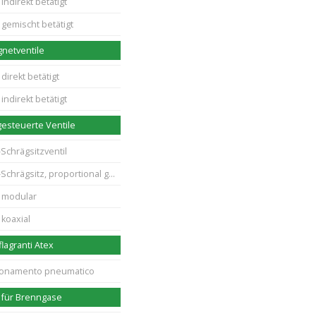
indirekt betätigt
 gemischt betätigt
netventile
direkt betätigt
indirekt betätigt
esteuerte Ventile
Schrägsitzventil
rägsitz, proportional gesteuert
 modular
 koaxial
flagranti Atex
zionamento pneumatico
 für Brenngase