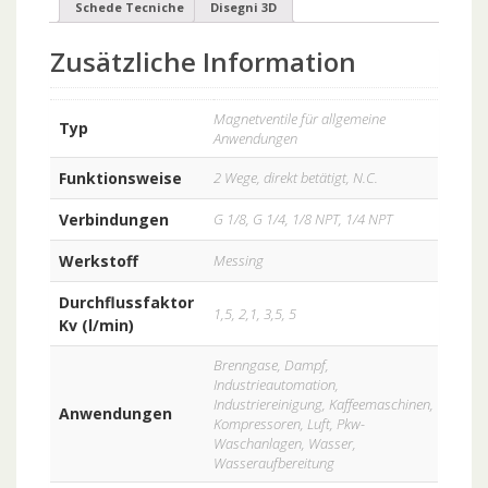
Schede Tecniche
Disegni 3D
Zusätzliche Information
Magnetventile für allgemeine
Typ
Anwendungen
Funktionsweise
2 Wege, direkt betätigt, N.C.
Verbindungen
G 1/8, G 1/4, 1/8 NPT, 1/4 NPT
Werkstoff
Messing
Durchflussfaktor
1,5, 2,1, 3,5, 5
Kv (l/min)
Brenngase, Dampf,
Industrieautomation,
Industriereinigung, Kaffeemaschinen,
Anwendungen
Kompressoren, Luft, Pkw-
Waschanlagen, Wasser,
Wasseraufbereitung