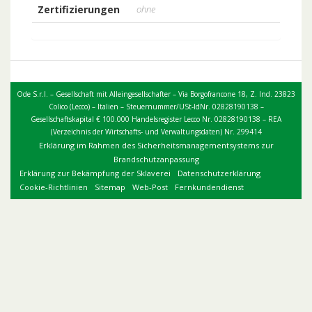
Zertifizierungen
ohne
Ode S.r.l. – Gesellschaft mit Alleingesellschafter – Via Borgofrancone 18, Z. Ind. 23823
Colico (Lecco) – Italien – Steuernummer/USt-IdNr. 02828190138 –
Gesellschaftskapital € 100.000 Handelsregister Lecco Nr. 02828190138 – REA
(Verzeichnis der Wirtschafts- und Verwaltungsdaten) Nr. 299414
Erklärung im Rahmen des Sicherheitsmanagementsystems zur
Brandschutzanpassung
Erklärung zur Bekämpfung der Sklaverei
Datenschutzerklärung
Cookie-Richtlinien
Sitemap
Web-Post
Fernkundendienst