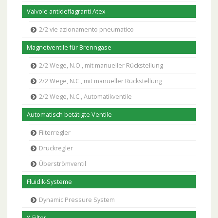
Valvole antideflagranti Atex
2/2 vie azionamento pneumatico
Magnetventile für Brenngase
2/2 Wege, N.O., mit manueller Rückstellung
2/2 Wege, N.C., mit manueller Rückstellung
2/2 Wege, N.C., Automatikventile
Automatisch betätigte Ventile
Filterregler
Druckregler
Überströmventil
Fluidik-Systeme
Dynamic Pressure System
Y-Filter