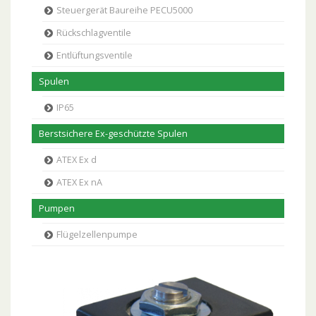
Steuergerät Baureihe PECU5000
Rückschlagventile
Entlüftungsventile
Spulen
IP65
Berstsichere Ex-geschützte Spulen
ATEX Ex d
ATEX Ex nA
Pumpen
Flügelzellenpumpe