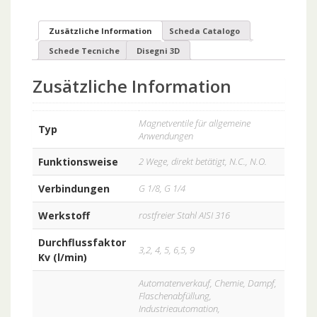
Zusätzliche Information
Scheda Catalogo
Schede Tecniche
Disegni 3D
Zusätzliche Information
Magnetventile für allgemeine
Typ
Anwendungen
Funktionsweise
2 Wege, direkt betätigt, N.C., N.O.
Verbindungen
G 1/8, G 1/4
Werkstoff
rostfreier Stahl AISI 316
Durchflussfaktor
3,2, 4, 5, 6,5, 9
Kv (l/min)
Automatenverkauf, Chemie, Dampf,
Flaschenabfüllung,
Industrieautomation,