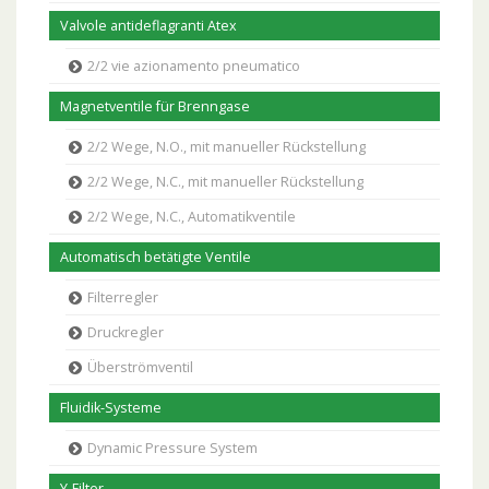
Valvole antideflagranti Atex
2/2 vie azionamento pneumatico
Magnetventile für Brenngase
2/2 Wege, N.O., mit manueller Rückstellung
2/2 Wege, N.C., mit manueller Rückstellung
2/2 Wege, N.C., Automatikventile
Automatisch betätigte Ventile
Filterregler
Druckregler
Überströmventil
Fluidik-Systeme
Dynamic Pressure System
Y-Filter