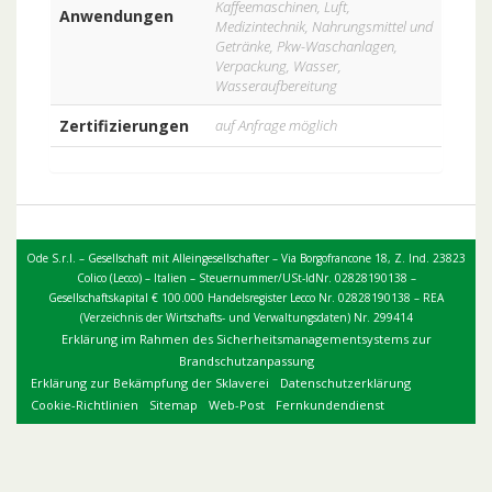
Kaffeemaschinen, Luft,
Anwendungen
Medizintechnik, Nahrungsmittel und
Getränke, Pkw-Waschanlagen,
Verpackung, Wasser,
Wasseraufbereitung
Zertifizierungen
auf Anfrage möglich
Ode S.r.l. – Gesellschaft mit Alleingesellschafter – Via Borgofrancone 18, Z. Ind. 23823
Colico (Lecco) – Italien – Steuernummer/USt-IdNr. 02828190138 –
Gesellschaftskapital € 100.000 Handelsregister Lecco Nr. 02828190138 – REA
(Verzeichnis der Wirtschafts- und Verwaltungsdaten) Nr. 299414
Erklärung im Rahmen des Sicherheitsmanagementsystems zur
Brandschutzanpassung
Erklärung zur Bekämpfung der Sklaverei
Datenschutzerklärung
Cookie-Richtlinien
Sitemap
Web-Post
Fernkundendienst