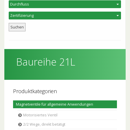
Baureihe 21L
Produktkategorien
Magnetventile für allgemeine Anwendungen
Motorisiertes Ventil
2/2 Wege, direkt betätigt