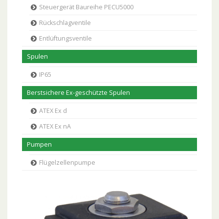
Steuergerät Baureihe PECU5000
Rückschlagventile
Entlüftungsventile
Spulen
IP65
Berstsichere Ex-geschützte Spulen
ATEX Ex d
ATEX Ex nA
Pumpen
Flügelzellenpumpe