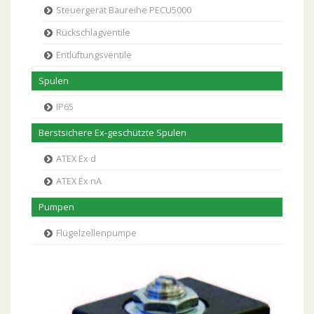
Steuergerät Baureihe PECU5000
Rückschlagventile
Entlüftungsventile
Spulen
IP65
Berstsichere Ex-geschützte Spulen
ATEX Ex d
ATEX Ex nA
Pumpen
Flügelzellenpumpe