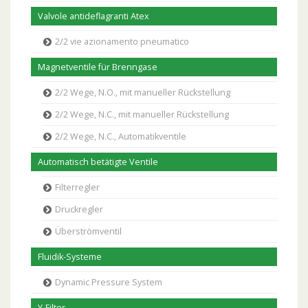
Valvole antideflagranti Atex
2/2 vie azionamento pneumatico
Magnetventile für Brenngase
2/2 Wege, N.O., mit manueller Rückstellung
2/2 Wege, N.C., mit manueller Rückstellung
2/2 Wege, N.C., Automatikventile
Automatisch betätigte Ventile
Filterregler
Druckregler
Überströmventil
Fluidik-Systeme
Dynamic Pressure System
Y-Filter