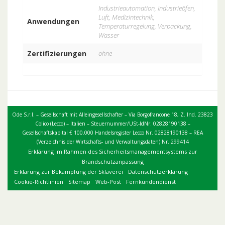
Industrieautomation, Industrieöfen,
Luft, Medizintechnik,
Anwendungen
Temperaturregelung, Verpackung,
Wasser
Zertifizierungen
ohne
Ode S.r.l. – Gesellschaft mit Alleingesellschafter – Via Borgofrancone 18, Z. Ind. 23823
Colico (Lecco) – Italien – Steuernummer/USt-IdNr. 02828190138 –
Gesellschaftskapital € 100.000 Handelsregister Lecco Nr. 02828190138 – REA
(Verzeichnis der Wirtschafts- und Verwaltungsdaten) Nr. 299414
Erklärung im Rahmen des Sicherheitsmanagementsystems zur
Brandschutzanpassung
Erklärung zur Bekämpfung der Sklaverei
Datenschutzerklärung
Cookie-Richtlinien
Sitemap
Web-Post
Fernkundendienst