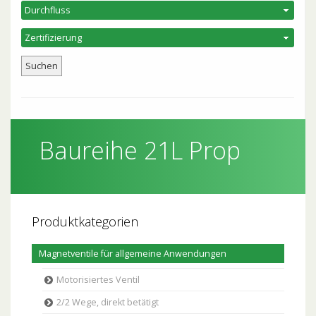
Baureihe 21L Prop
Produktkategorien
Magnetventile für allgemeine Anwendungen
Motorisiertes Ventil
2/2 Wege, direkt betätigt