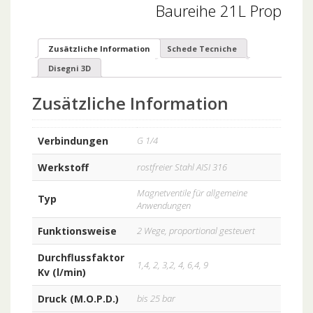
Baureihe 21L Prop
Zusätzliche Information
Schede Tecniche
Disegni 3D
Zusätzliche Information
Verbindungen
G 1/4
Werkstoff
rostfreier Stahl AISI 316
Magnetventile für allgemeine
Typ
Anwendungen
Funktionsweise
2 Wege, proportional gesteuert
Durchflussfaktor
1,4, 2, 3,2, 4, 6,4, 9
Kv (l/min)
Druck (M.O.P.D.)
bis 25 bar