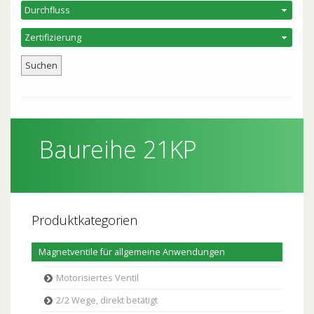
Baureihe 21KP
Produktkategorien
Magnetventile für allgemeine Anwendungen
Motorisiertes Ventil
2/2 Wege, direkt betätigt