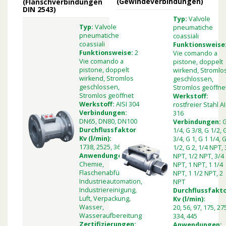
(Gewindeverbindungen)
(Flanschverbindungen
DIN 2543)
Typ:
Valvole
Typ:
Valvole
pneumatiche
pneumatiche
coassiali
coassiali
Funktionsweise
Funktionsweise:
2
Vie comando a
Vie comando a
pistone, doppelt
pistone, doppelt
wirkend, Stromlo
wirkend, Stromlos
geschlossen,
geschlossen,
Stromlos geöffne
Stromlos geöffnet
Werkstoff:
Werkstoff:
AISI 304
rostfreier Stahl AI
Verbindungen:
316
DN65, DN80, DN100
Verbindungen:
Durchflussfaktor
1/4, G 3/8, G 1/2, 
Kv (l/min):
3/4, G 1, G 1 1/4, 
1738, 2525, 3600
1/2, G 2, 1/4 NPT, 
Anwendungen:
NPT, 1/2 NPT, 3/4
Chemie,
NPT, 1 NPT, 1 1/4
Flaschenabfüllung,
NPT, 1 1/2 NPT, 2
Industrieautomation,
NPT
Industriereinigung,
Durchflussfakt
Luft, Verpackung,
Kv (l/min):
Wasser,
20, 56, 97, 175, 27
Wasseraufbereitung
334, 445
Zertifizierungen:
Anwendungen: