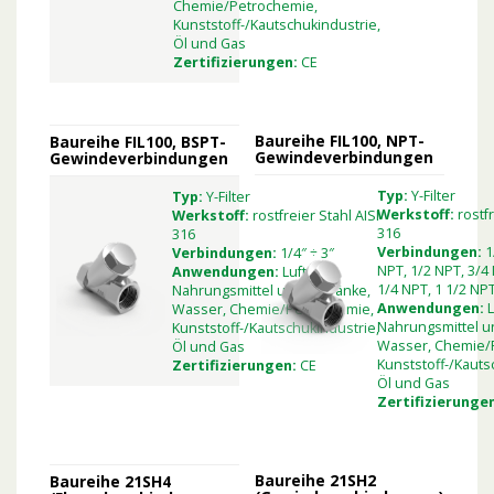
Chemie/Petrochemie,
Kunststoff-/Kautschukindustrie,
Öl und Gas
Zertifizierungen:
CE
Baureihe FIL100, NPT-
Baureihe FIL100, BSPT-
Gewindeverbindungen
Gewindeverbindungen
Typ:
Y-Filter
Typ:
Y-Filter
Werkstoff:
rostf
Werkstoff:
rostfreier Stahl AISI
316
316
Verbindungen:
1
Verbindungen:
1/4″ ÷ 3″
NPT, 1/2 NPT, 3/4 
Anwendungen:
Luft,
1/4 NPT, 1 1/2 NPT
Nahrungsmittel und Getränke,
Anwendungen:
L
Wasser, Chemie/Petrochemie,
Nahrungsmittel u
Kunststoff-/Kautschukindustrie,
Wasser, Chemie/
Öl und Gas
Kunststoff-/Kauts
Zertifizierungen:
CE
Öl und Gas
Zertifizierunge
Baureihe 21SH2
Baureihe 21SH4