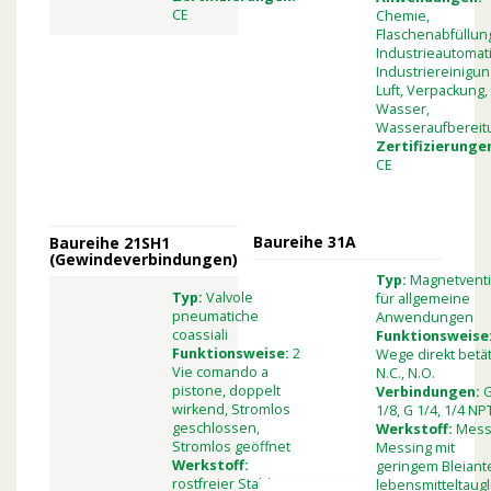
CE
Chemie,
Flaschenabfüllun
Industrieautomat
Industriereinigun
Luft, Verpackung,
Wasser,
Wasseraufbereit
Zertifizierunge
CE
Baureihe 31A
Baureihe 21SH1
(Gewindeverbindungen)
Typ:
Magnetventi
Typ:
Valvole
für allgemeine
pneumatiche
Anwendungen
coassiali
Funktionsweise
Funktionsweise:
2
Wege direkt betät
Vie comando a
N.C., N.O.
pistone, doppelt
Verbindungen:
wirkend, Stromlos
1/8, G 1/4, 1/4 NP
geschlossen,
Werkstoff:
Mess
Stromlos geöffnet
Messing mit
Werkstoff:
geringem Bleiante
rostfreier Stahl AISI
lebensmitteltaugl