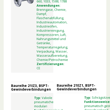
660, 1033, 1588, 1788
Anwendungen:
Brenngase, Chemie,
Dampf,
Flaschenabfüllung,
Industrieautomation,
Industrieöfen,
Industriereinigung,
Kompressoren, Luft,
Nahrungsmittel und
Getränke,
Temperaturregelung,
Verpackung, Wasser,
Wasseraufbereitung,
Chemie/Petrochemie
Zertifizierungen:
CE
Baureihe 21EZ1, BSPT-
Baureihe 21IZ3, BSPT-
Gewindeverbindungen
Gewindeverbindungen
Typ:
Schrägsitzve
Typ:
Valvole
Funktionsweise
pneumatiche
pneumatisch gest
modulari