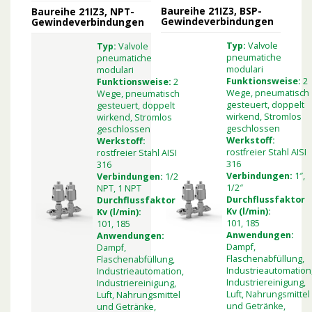
Baureihe 21IZ3, BSP-
Baureihe 21IZ3, NPT-
Gewindeverbindungen
Gewindeverbindungen
Typ:
Valvole
Typ:
Valvole
pneumatiche
pneumatiche
modulari
modulari
Funktionsweise:
2
Funktionsweise:
2
Wege, pneumatisch
Wege, pneumatisch
gesteuert, doppelt
gesteuert, doppelt
wirkend, Stromlos
wirkend, Stromlos
geschlossen
geschlossen
Werkstoff:
Werkstoff:
rostfreier Stahl AISI
rostfreier Stahl AISI
316
316
Verbindungen:
1″,
Verbindungen:
1/2
1/2″
NPT, 1 NPT
Durchflussfaktor
Durchflussfaktor
Kv (l/min):
Kv (l/min):
101, 185
101, 185
Anwendungen:
Anwendungen:
Dampf,
Dampf,
Flaschenabfüllung,
Flaschenabfüllung,
Industrieautomation
Industrieautomation,
Industriereinigung,
Industriereinigung,
Luft, Nahrungsmittel
Luft, Nahrungsmittel
und Getränke,
und Getränke,