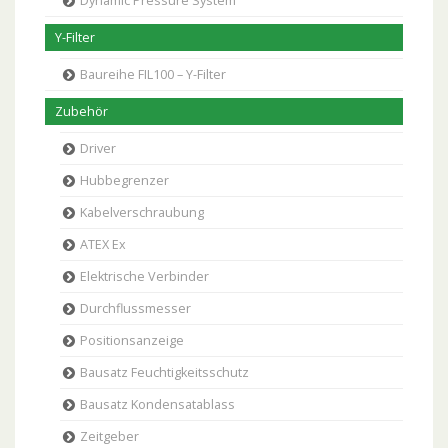
Dynamic Pressure System
Y-Filter
Baureihe FIL100 – Y-Filter
Zubehör
Driver
Hubbegrenzer
Kabelverschraubung
ATEX Ex
Elektrische Verbinder
Durchflussmesser
Positionsanzeige
Bausatz Feuchtigkeitsschutz
Bausatz Kondensatablass
Zeitgeber