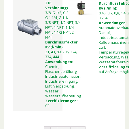
316
Durchflussfakt
Verbindungen:
G
Kv (l/min):
3/8, G 1/2, G 3/4, G 1,
0,45, 0,7, 0,8, 1,4, 2
G 1 1/4, G 1 1/2, G 2,
3,2, 4
3/8 NPT, 1/2 NPT, 3/4
Anwendungen:
NPT, 1 NPT, 1 1/4
Automatenverkau
NPT, 1 1/2 NPT, 2
Dampf,
NPT
Industrieautomat
Durchflussfaktor
Kaffeemaschinen
Kv (l/min):
Luft,
21, 43, 89, 206, 274,
Temperaturregel
334, 444
Verpackung, Was
Anwendungen:
Wasseraufbereit
Chemie,
Zertifizierunge
Flaschenabfüllung,
auf Anfrage mögl
Industrieautomation,
Industriereinigung,
Luft, Verpackung,
Wasser,
Wasseraufbereitung
Zertifizierungen:
CE