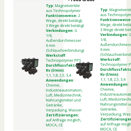
Typ:
Magnetventile
Typ:
Magnetventi
aus Technopolymer
aus Technopoly
Funktionsweise:
2
Funktionsweise
Wege, direkt betätigt,
Wege, direkt betät
3 Wege direkt betätigt
3 Wege direkt bet
Verbindungen:
G
Verbindungen:
1/8,
1/8,
Außendurchmesser
Außendurchmes
6 mm
6 mm
(Schlauchverbindung)
(Schlauchverbind
Werkstoff:
Werkstoff:
Technopolymer PPS
Technopolymer 
Durchflussfaktor
Durchflussfakt
Kv (l/min):
Kv (l/min):
1,1, 1,8, 2,5, 3,4
1,1, 1,8, 2,5, 3,4
Anwendungen:
Anwendungen:
Chemie,
Chemie,
Industrieautomation,
Industrieautomat
Luft, Medizintechnik,
Luft, Medizintechn
Nahrungsmittel und
Nahrungsmittel 
Getränke,
Getränke,
Verpackung, Wasser
Verpackung, Was
Zertifizierungen:
Zertifizierunge
auf Anfrage möglich,
auf Anfrage mögli
MOCA, CE
MOCA, CE