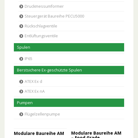
Druckmessumformer
Steuergerät Baureihe PECU5000
Rückschlagventile
Entlüftungsventile
Spulen
IP65
Berstsichere Ex-geschützte Spulen
ATEX Ex d
ATEX Ex nA
Pumpen
Flügelzellenpumpe
Modulare Baureihe AM
Modulare Baureihe AM
– Food Grade