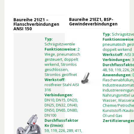
Baureihe 21EZ1, BSP-
Baureihe 21IZ1 –
Gewindeverbindungen
Flanschverbindungen
ANSI 150
Typ:
Schrägsitzve
Typ:
Funktionsweise
Schrägsitzventile
pneumatisch gest
Funktionsweise:
2
doppelt wirkend
Wege, pneumatisch
Werkstoff:
AISI 
gesteuert, doppelt
Verbindungen:
3
wirkend, Stromlos
Durchflussfaktor
geschlossen,
48, 59, 119, 226, 2
Stromlos geöffnet
Anwendungen:
Werkstoff:
Flaschenabfüllun
rostfreier Stahl AISI
Industrieautomat
316
Industriereinigung
Verbindungen:
Nahrungsmittel u
DN10, DN15, DN20,
Wasser, Wassera
DN25, DN32, DN40,
Chemie/Petroche
DN50, DN65, DN80,
Kunststoff-/Kauts
DN100
Öl und Gas
Durchflussfaktor
Zertifizierunge
Kv (l/min):
59, 119, 226, 289, 411,