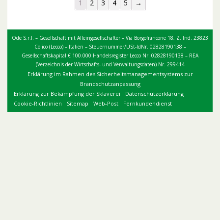
1
2
3
4
5
→
Ode S.r.l. – Gesellschaft mit Alleingesellschafter – Via Borgofrancone 18, Z. Ind. 23823
Colico (Lecco) – Italien – Steuernummer/USt-IdNr. 02828190138 –
Gesellschaftskapital € 100.000 Handelsregister Lecco Nr. 02828190138 – REA
(Verzeichnis der Wirtschafts- und Verwaltungsdaten) Nr. 299414
Erklärung im Rahmen des Sicherheitsmanagementsystems zur
Brandschutzanpassung
Erklärung zur Bekämpfung der Sklaverei
Datenschutzerklärung
Cookie-Richtlinien
Sitemap
Web-Post
Fernkundendienst