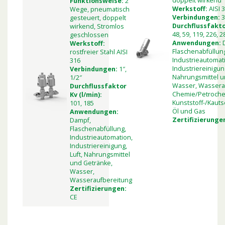
doppelt wirkend
Funktionsweise:
2
Werkstoff:
AISI 
Wege, pneumatisch
Verbindungen:
3
gesteuert, doppelt
Durchflussfaktor
wirkend, Stromlos
48, 59, 119, 226, 2
geschlossen
Anwendungen:
Werkstoff:
Flaschenabfüllun
rostfreier Stahl AISI
Industrieautomat
316
Industriereinigung
Verbindungen:
1″,
Nahrungsmittel u
1/2″
Wasser, Wassera
Durchflussfaktor
Chemie/Petroche
Kv (l/min):
Kunststoff-/Kauts
101, 185
Öl und Gas
Anwendungen:
Zertifizierunge
Dampf,
Flaschenabfüllung,
Industrieautomation,
Industriereinigung,
Luft, Nahrungsmittel
und Getränke,
Wasser,
Wasseraufbereitung
Zertifizierungen:
CE