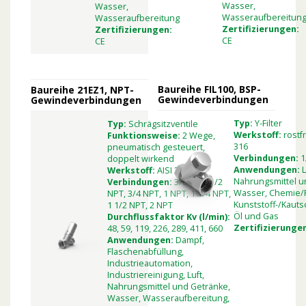
Wasser,
Wasser,
Wasseraufbereitun
Wasseraufbereitung
Zertifizierungen:
Zertifizierungen:
CE
CE
Baureihe FIL100, BSP-
Baureihe 21EZ1, NPT-
Gewindeverbindungen
Gewindeverbindungen
Typ:
Y-Filter
Typ:
Schrägsitzventile
Werkstoff:
rostf
Funktionsweise:
2 Wege,
316
pneumatisch gesteuert,
Verbindungen:
1
doppelt wirkend
Anwendungen:
L
Werkstoff:
AISI 304
Nahrungsmittel u
Verbindungen:
3/8 NPT, 1/2
Wasser, Chemie/
NPT, 3/4 NPT, 1 NPT, 1 1/4 NPT,
Kunststoff-/Kauts
1 1/2 NPT, 2 NPT
Öl und Gas
Durchflussfaktor Kv (l/min):
Zertifizierunge
48, 59, 119, 226, 289, 411, 660
Anwendungen:
Dampf,
Flaschenabfüllung,
Industrieautomation,
Industriereinigung, Luft,
Nahrungsmittel und Getränke,
Wasser, Wasseraufbereitung,