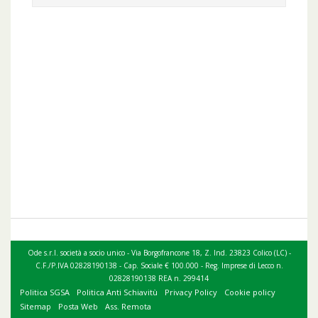
Ode s.r.l. società a socio unico - Via Borgofrancone 18, Z. Ind. 23823 Colico (LC) -
C.F./P.IVA 02828190138 - Cap. Sociale € 100.000 - Reg. Imprese di Lecco n.
02828190138 REA n. 299414
Politica SGSA
Politica Anti Schiavitù
Privacy Policy
Cookie policy
Sitemap
Posta Web
Ass. Remota