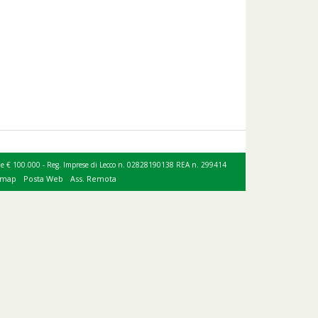
ociale € 100.000 - Reg. Imprese di Lecco n. 02828190138 REA n. 299414
emap
Posta Web
Ass. Remota