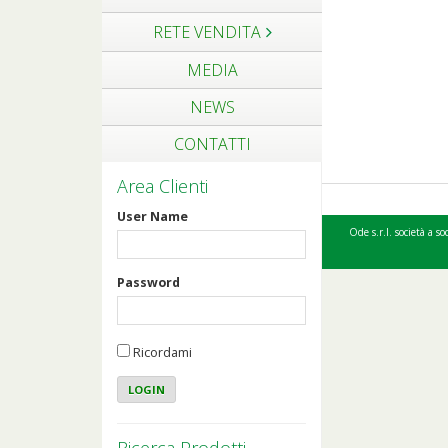
RETE VENDITA
MEDIA
NEWS
CONTATTI
Area Clienti
User Name
Ode s.r.l. società a 
Password
Ricordami