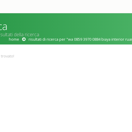
ca
sultati della ricerca
home
risultati di ricerca per "wa 0859 3970 0884 biaya interior
 trovato!